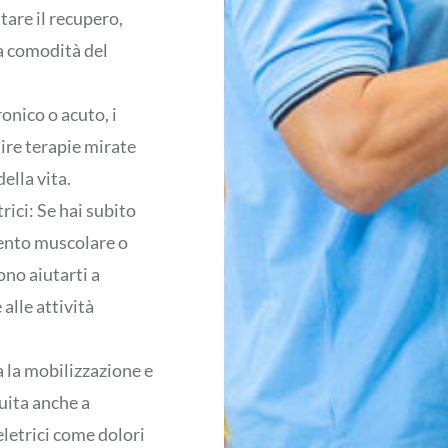
itare il recupero,
la comodità del
onico o acuto, i
nire terapie mirate
della vita.
ici: Se hai subito
mento muscolare o
sono aiutarti a
alle attività
 la mobilizzazione e
uita anche a
letrici come dolori