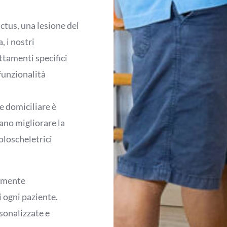
ictus, una lesione del
, i nostri
ttamenti specifici
 funzionalità
e domiciliare è
ano migliorare la
oloscheletrici
tamente
i ogni paziente.
rsonalizzate e