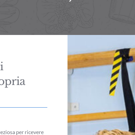
i
opria
reziosa per ricevere