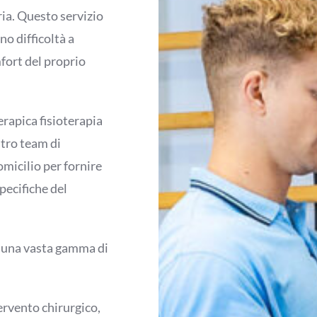
ia. Questo servizio
o difficoltà a
fort del proprio
erapica fisioterapia
stro team di
omicilio per fornire
pecifiche del
no una vasta gamma di
ervento chirurgico,